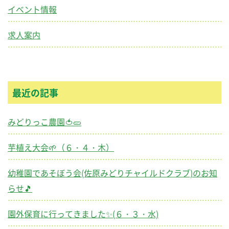
イベント情報
求人案内
最近の記事
みどりっこ農園🍅🥒
芋植え大会🌱（６・４・木）
幼稚園であそぼう会(佐原みどりチャイルドクラブ)のお知
らせ🎵
園外保育に行ってきました✨(６・３・水)