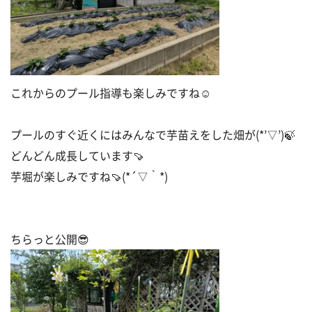
これからのプール指導も楽しみですね☺
プールのすぐ近くにはみんなで芋苗えをした畑が(*’▽’)🍃
どんどん成長しています🍠
芋堀が楽しみですね🍠(*´▽｀*)
ちらっと公開😎