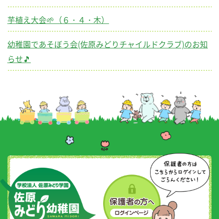
芋植え大会🌱（６・４・木）
幼稚園であそぼう会(佐原みどりチャイルドクラブ)のお知
らせ🎵