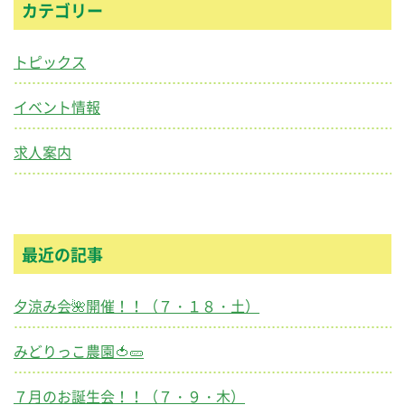
カテゴリー
トピックス
イベント情報
求人案内
最近の記事
夕涼み会🌺開催！！（７・１８・土）
みどりっこ農園🍅🥒
７月のお誕生会！！（７・９・木）