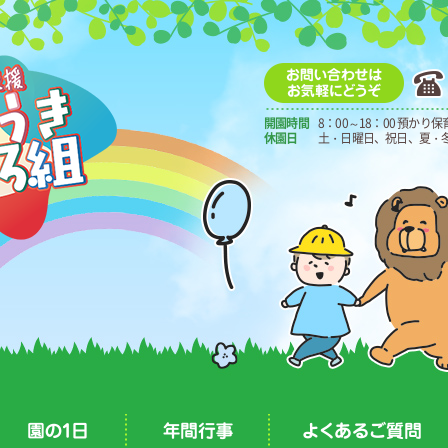
開園時間
8：00～18：00 預かり
休園日
土・日曜日、祝日、夏・