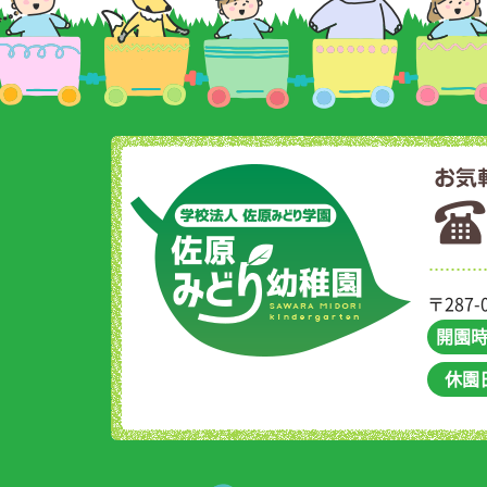
〒287
開園
休園