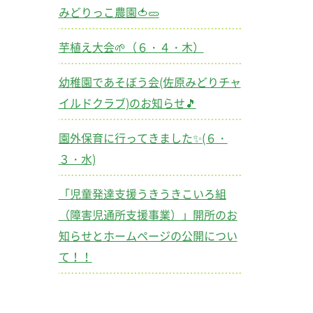
みどりっこ農園🍅🥒
芋植え大会🌱（６・４・木）
幼稚園であそぼう会(佐原みどりチャ
イルドクラブ)のお知らせ🎵
園外保育に行ってきました✨(６・
３・水)
「児童発達支援うきうきこいろ組
（障害児通所支援事業）」開所のお
知らせとホームページの公開につい
て！！